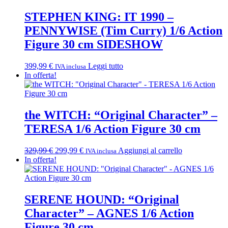
STEPHEN KING: IT 1990 –
PENNYWISE (Tim Curry) 1/6 Action
Figure 30 cm SIDESHOW
399,99
€
Leggi tutto
IVA inclusa
In offerta!
the WITCH: “Original Character” –
TERESA 1/6 Action Figure 30 cm
Il
Il
329,99
€
299,99
€
Aggiungi al carrello
IVA inclusa
prezzo
prezzo
In offerta!
originale
attuale
era:
è:
329,99 €.
299,99 €.
SERENE HOUND: “Original
Character” – AGNES 1/6 Action
Figure 30 cm