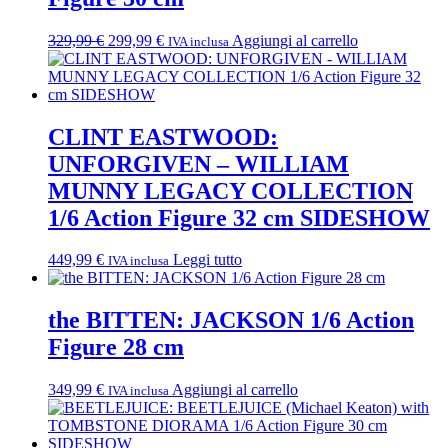
Il
Il
329,99
€
299,99
€
Aggiungi al carrello
IVA inclusa
prezzo
prezzo
originale
attuale
era:
è:
329,99 €.
299,99 €.
CLINT EASTWOOD:
UNFORGIVEN – WILLIAM
MUNNY LEGACY COLLECTION
1/6 Action Figure 32 cm SIDESHOW
449,99
€
Leggi tutto
IVA inclusa
the BITTEN: JACKSON 1/6 Action
Figure 28 cm
349,99
€
Aggiungi al carrello
IVA inclusa