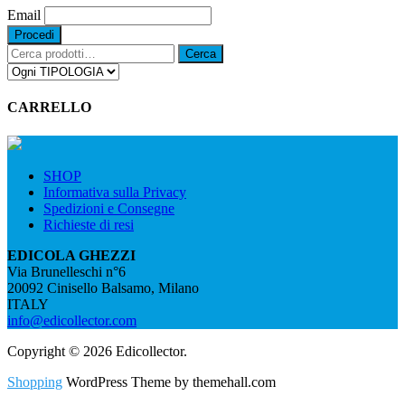
Email
Cerca:
Cerca
CARRELLO
SHOP
Informativa sulla Privacy
Spedizioni e Consegne
Richieste di resi
EDICOLA GHEZZI
Via Brunelleschi n°6
20092 Cinisello Balsamo, Milano
ITALY
info@edicollector.com
Copyright © 2026 Edicollector.
Shopping
WordPress Theme by themehall.com