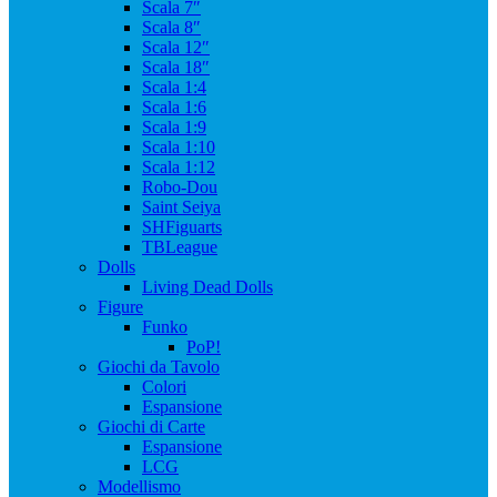
Scala 7″
Scala 8″
Scala 12″
Scala 18″
Scala 1:4
Scala 1:6
Scala 1:9
Scala 1:10
Scala 1:12
Robo-Dou
Saint Seiya
SHFiguarts
TBLeague
Dolls
Living Dead Dolls
Figure
Funko
PoP!
Giochi da Tavolo
Colori
Espansione
Giochi di Carte
Espansione
LCG
Modellismo