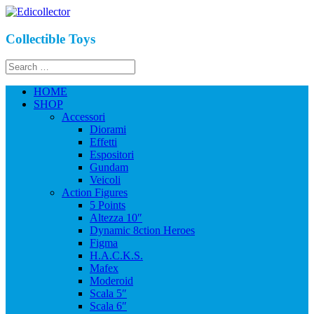
Collectible Toys
HOME
SHOP
Accessori
Diorami
Effetti
Espositori
Gundam
Veicoli
Action Figures
5 Points
Altezza 10″
Dynamic 8ction Heroes
Figma
H.A.C.K.S.
Mafex
Moderoid
Scala 5″
Scala 6″