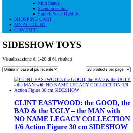
Mini Statue
Scene Selection
Superb Scale Hybbrid
SHOPPING CART
MY ACCOUNT
CONTATTI
SIDESHOW TOYS
Ordina
Visualizzazione di 1-20 di 61 risultati
in
base
al
più
recente
CLINT EASTWOOD: the GOOD, the
BAD & the UGLY – the MAN with
NO NAME LEGACY COLLECTION
1/6 Action Figure 30 cm SIDESHOW