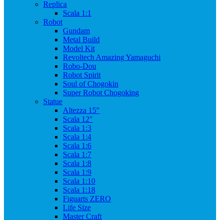
Replica
Scala 1:1
Robot
Gundam
Metal Build
Model Kit
Revoltech Amazing Yamaguchi
Robo-Dou
Robot Spirit
Soul of Chogokin
Super Robot Chogoking
Statue
Altezza 15″
Scala 12″
Scala 1:3
Scala 1:4
Scala 1:6
Scala 1:7
Scala 1:8
Scala 1:9
Scala 1:10
Scala 1:18
Figuarts ZERO
Life Size
Master Craft