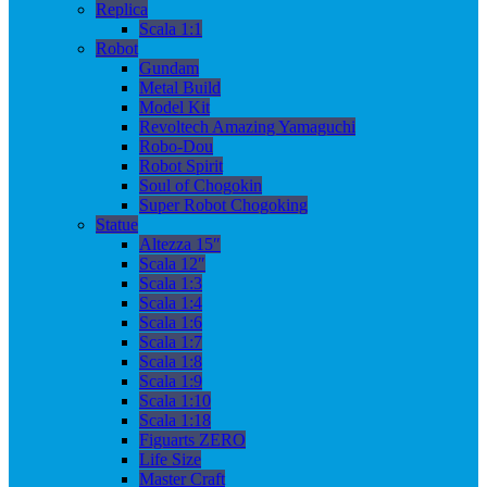
Replica
Scala 1:1
Robot
Gundam
Metal Build
Model Kit
Revoltech Amazing Yamaguchi
Robo-Dou
Robot Spirit
Soul of Chogokin
Super Robot Chogoking
Statue
Altezza 15″
Scala 12″
Scala 1:3
Scala 1:4
Scala 1:6
Scala 1:7
Scala 1:8
Scala 1:9
Scala 1:10
Scala 1:18
Figuarts ZERO
Life Size
Master Craft