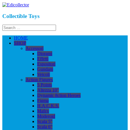
Collectible Toys
HOME
SHOP
Accessori
Diorami
Effetti
Espositori
Gundam
Veicoli
Action Figures
5 Points
Altezza 10″
Dynamic 8ction Heroes
Figma
H.A.C.K.S.
Mafex
Moderoid
Scala 5″
Scala 6″