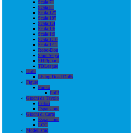
Scala 7″
Scala 8″
Scala 12″
Scala 18″
Scala 1:4
Scala 1:6
Scala 1:9
Scala 1:10
Scala 1:12
Robo-Dou
Saint Seiya
SHFiguarts
TBLeague
Dolls
Living Dead Dolls
Figure
Funko
PoP!
Giochi da Tavolo
Colori
Espansione
Giochi di Carte
Espansione
LCG
Modellismo