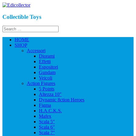
Collectible Toys
HOME
SHOP
Accessori
Diorami
Effetti
Espositori
Gundam
Veicoli
Action Figures
5 Points
Altezza 10″
Dynamic 8ction Heroes
Figma
H.A.C.K.S.
Mafex
Scala 5″
Scala 6″
Scala 7″