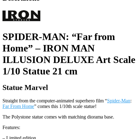
DELUXE
Art
Scale
1/10
Statue
21
SPIDER-MAN: “Far from
cm
quantità
Home” – IRON MAN
ILLUSION DELUXE Art Scale
1/10 Statue 21 cm
Statue Marvel
Straight from the computer-animated superhero film “
Spider-Man
:
Far From Home
” comes this 1/10th scale statue!
The Polystone statue comes with matching diorama base.
Features:
– Limited edition