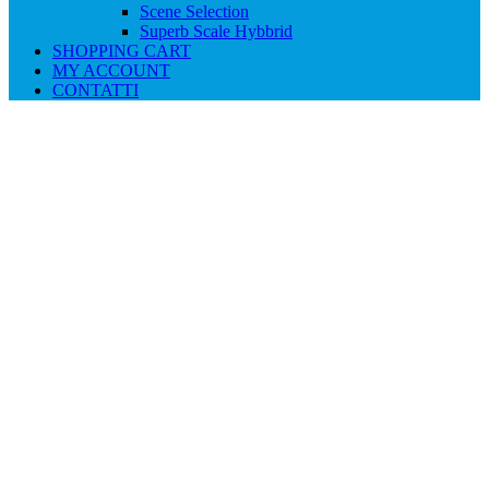
Scene Selection
Superb Scale Hybbrid
SHOPPING CART
MY ACCOUNT
CONTATTI