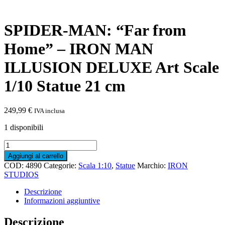
SPIDER-MAN: “Far from
Home” – IRON MAN
ILLUSION DELUXE Art Scale
1/10 Statue 21 cm
249,99
€
IVA inclusa
1 disponibili
SPIDER-
MAN:
Aggiungi al carrello
"Far
COD:
4890
Categorie:
Scala 1:10
,
Statue
Marchio:
IRON
from
STUDIOS
Home"
-
Descrizione
IRON
Informazioni aggiuntive
MAN
ILLUSION
Descrizione