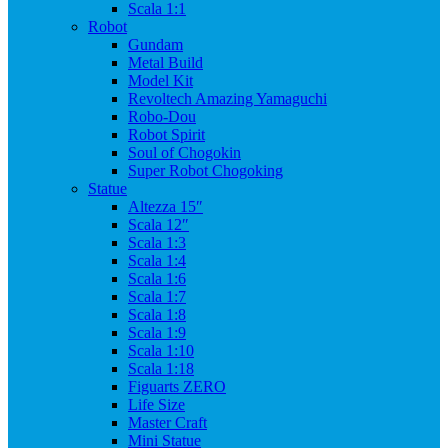
Scala 1:1
Robot
Gundam
Metal Build
Model Kit
Revoltech Amazing Yamaguchi
Robo-Dou
Robot Spirit
Soul of Chogokin
Super Robot Chogoking
Statue
Altezza 15″
Scala 12″
Scala 1:3
Scala 1:4
Scala 1:6
Scala 1:7
Scala 1:8
Scala 1:9
Scala 1:10
Scala 1:18
Figuarts ZERO
Life Size
Master Craft
Mini Statue