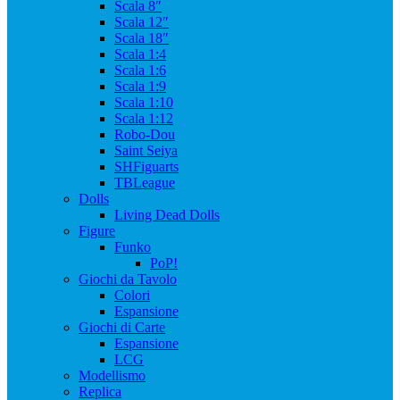
Scala 8″
Scala 12″
Scala 18″
Scala 1:4
Scala 1:6
Scala 1:9
Scala 1:10
Scala 1:12
Robo-Dou
Saint Seiya
SHFiguarts
TBLeague
Dolls
Living Dead Dolls
Figure
Funko
PoP!
Giochi da Tavolo
Colori
Espansione
Giochi di Carte
Espansione
LCG
Modellismo
Replica